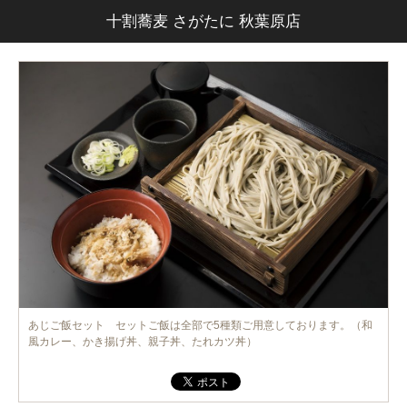
十割蕎麦 さがたに 秋葉原店
あじご飯セット セットご飯は全部で5種類ご用意しております。（和
風カレー、かき揚げ丼、親子丼、たれカツ丼）