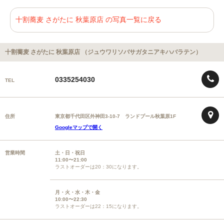
十割蕎麦 さがたに 秋葉原店 の写真一覧に戻る
十割蕎麦 さがたに 秋葉原店 （ジュウワリソバサガタニアキハバラテン）
0335254030
TEL
住所
東京都千代田区外神田3-10-7 ランドプール秋葉原1F
Googleマップで開く
営業時間
土・日・祝日
11:00〜21:00
ラストオーダーは20：30になります。
月・火・水・木・金
10:00〜22:30
ラストオーダーは22：15になります。